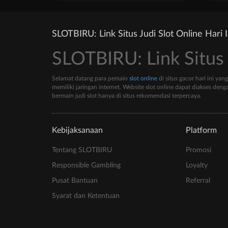
SLOTBIRU: Link Situs Judi Slot Online Hari 
SLOTBIRU: Link Situs 
Selamat datang para pemain
slot online
di situs gacor hari ini y
memiliki jaringan internet. Website slot online dapat diakses de
bermain judi slot hanya di situs rekomendasi terpercaya.
Kebijaksanaan
Platform
Tentang SLOTBIRU
Promosi
Responsible Gambling
Loyalty
Pusat Bantuan
Referral
Syarat dan Ketentuan