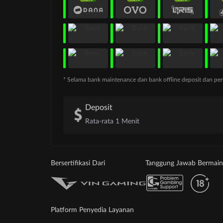
* Selama bank maintenance dan bank offline deposit dan pen
Deposit
Rata-rata 1 Menit
Bersertifikasi Dari
Tanggung Jawab Bermain
Platform Penyedia Layanan