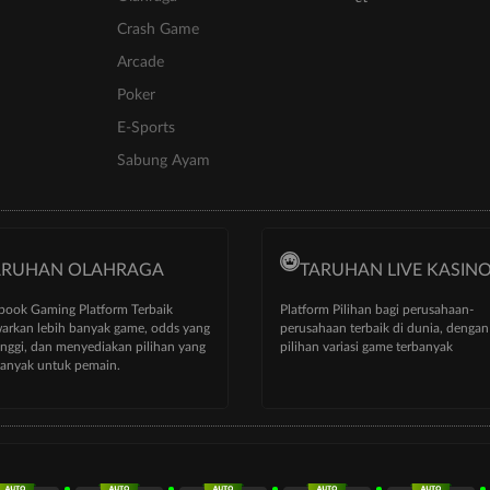
Crash Game
Arcade
Poker
E-Sports
Sabung Ayam
ARUHAN OLAHRAGA
TARUHAN LIVE KASIN
book Gaming Platform Terbaik
Platform Pilihan bagi perusahaan-
rkan lebih banyak game, odds yang
perusahaan terbaik di dunia, dengan
tinggi, dan menyediakan pilihan yang
pilihan variasi game terbanyak
banyak untuk pemain.