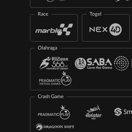
Race
Togel
Olahraga
Crash Game