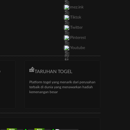
mez.ink
Tiktok
Twitter
Pinterest
Youtube
O
TARUHAN TOGEL
Platform togel yang menarik dari perusahan
terbaik di dunia yang menawarkan hadiah
kemenangan besar