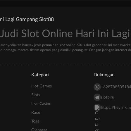
Ini Lagi Gampang Slot88
Judi Slot Online Hari Ini La
ang menyediakan banyak jenis permainan slot online. Situs slot gacor hari ini mena
ngan berbagai macam sistem operasi yang dimiliki perangkat. Dengan jaringan interne
Kategori
Dukungan
Hot Games
+62878850518
Slots
slotbiru
Live Casino
https://heylink.m
Race
Togel
Olahraga