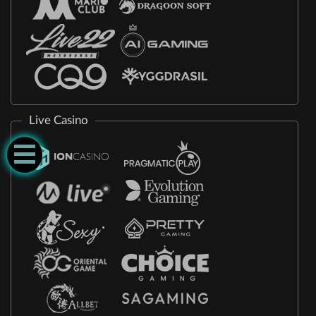
Klik Disini!
Live Casino