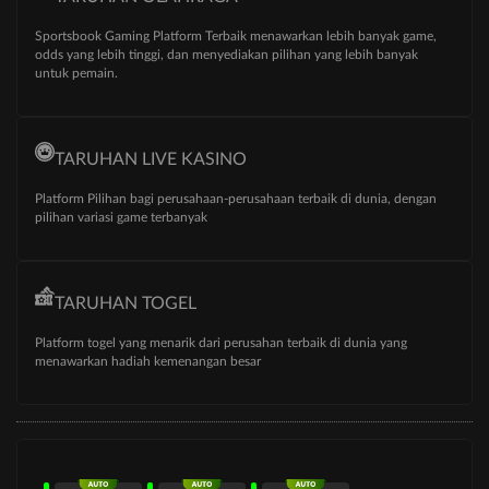
Sportsbook Gaming Platform Terbaik menawarkan lebih banyak game,
odds yang lebih tinggi, dan menyediakan pilihan yang lebih banyak
untuk pemain.
TARUHAN LIVE KASINO
Platform Pilihan bagi perusahaan-perusahaan terbaik di dunia, dengan
pilihan variasi game terbanyak
TARUHAN TOGEL
Platform togel yang menarik dari perusahan terbaik di dunia yang
menawarkan hadiah kemenangan besar