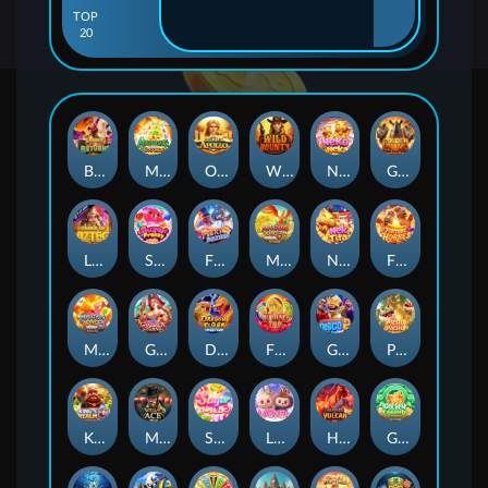
TOP
20
BANDITO RETURNS
MAHJONG 5 DRAGONS
OLYMPUS APOLLO
WILD BOUNTY
NEKO X NEKO
GOLDEN RHINO
LEGACY OF AZTEC
SUGAR FRENZY
FIERY BOXING
MAHJONG WAYS 3+
NEKO TITAN
FORTUNE HORSES
MAHJONG WAYS 3
GOLDEN ISLAND
DRAGON TIGER SHOWDOWN
FORTUNE TRIO
GOVERNMENT DISCO 2
PICHU PICHU
KING'S REALM
MEGA ACE
SUGAR HIGH5
LABUBY
HAMMER OF VULCAN
GOLDEN LEGEND