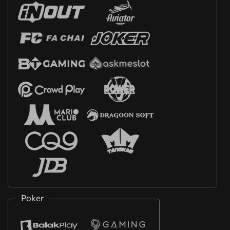
Poker