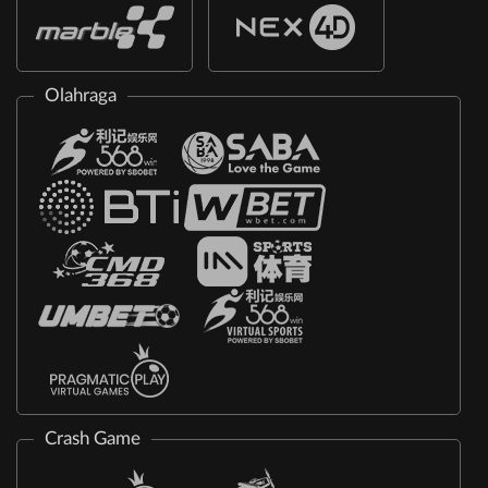
Olahraga
Crash Game