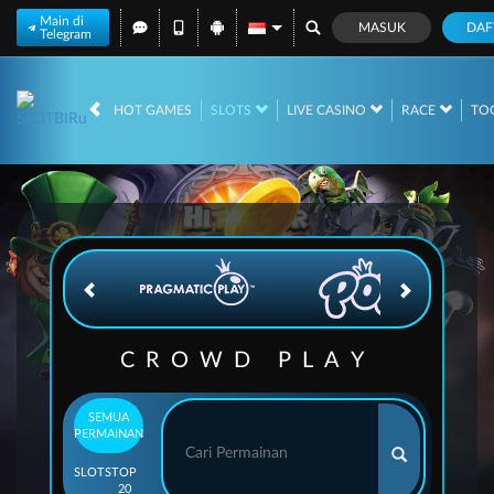
Main di
MASUK
DAF
Telegram
IDR
12,666,610,
HOT GAMES
SLOTS
LIVE CASINO
RACE
TO
CROWD PLAY
SEMUA
PERMAINAN
SLOTS
TOP
20