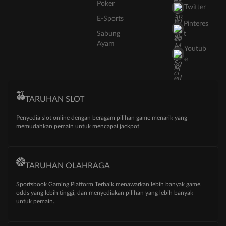
Poker
Twitter
E-Sports
Pinteres
Sabung
t
Ayam
Youtub
e
TARUHAN SLOT
Penyedia slot online dengan beragam pilihan game menarik yang
memudahkan pemain untuk mencapai jackpot
TARUHAN OLAHRAGA
Sportsbook Gaming Platform Terbaik menawarkan lebih banyak game,
odds yang lebih tinggi, dan menyediakan pilihan yang lebih banyak
untuk pemain.