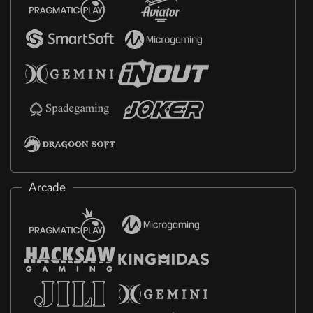
Arcade