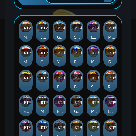
RTP
97%
RTP
89%
RTP
95%
RTP
98%
RTP
95%
RTP
84%
Mahjong Frenzy
Sharkalicious
Gods of Asgard
Sky Chasers
Legend of King Kong
Mahjong Frenzy : Tiles of Fortunes
RTP
98%
RTP
96%
RTP
98%
RTP
95%
RTP
98%
RTP
95%
Money Tree Slot
CNY Fever
Yokai Treasure
Paw House
Kirin Legends
Golden Lion
RTP
96%
RTP
97%
RTP
98%
RTP
97%
RTP
96%
RTP
97%
Highway Kings HD
Lost Paradise 2
Play If You Dare
Bozo's Trick
Sky Lantern
Royal Pastry Chef
RTP
98%
RTP
98%
RTP
95%
RTP
95%
RTP
98%
RTP
96%
Elementalist
Magic Lamp Carnival
Evil Queen Cauldron
Gate of Ninja
Paw House 2
Let's Party
RTP
95%
RTP
96%
RTP
97%
RTP
95%
RTP
95%
RTP
96%