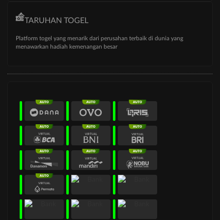
TARUHAN TOGEL
Platform togel yang menarik dari perusahan terbaik di dunia yang
menawarkan hadiah kemenangan besar