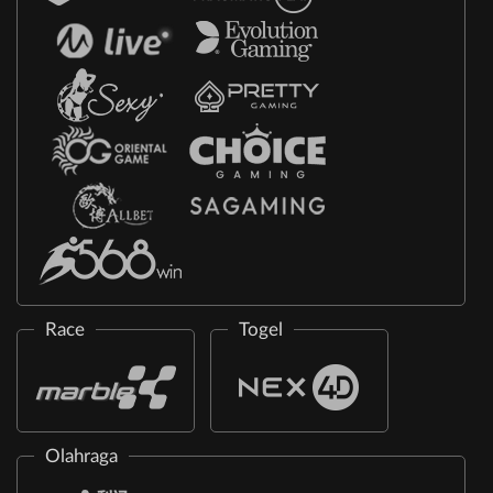
Race
Togel
Olahraga