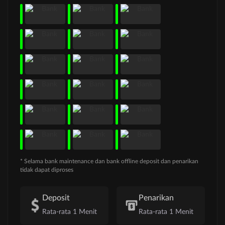
* Selama bank maintenance dan bank offline deposit dan penarikan
tidak dapat diproses
Deposit
Penarikan
Rata-rata 1 Menit
Rata-rata 1 Menit