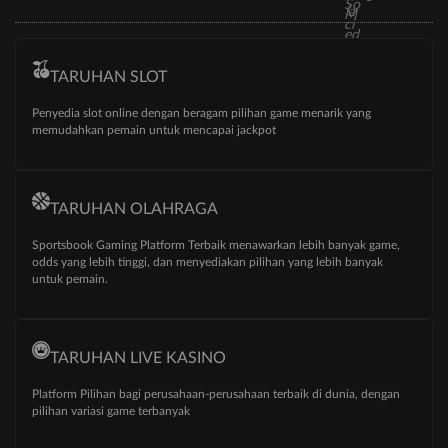
TARUHAN SLOT
Penyedia slot online dengan beragam pilihan game menarik yang
memudahkan pemain untuk mencapai jackpot
TARUHAN OLAHRAGA
Sportsbook Gaming Platform Terbaik menawarkan lebih banyak game,
odds yang lebih tinggi, dan menyediakan pilihan yang lebih banyak
untuk pemain.
TARUHAN LIVE KASINO
Platform Pilihan bagi perusahaan-perusahaan terbaik di dunia, dengan
pilihan variasi game terbanyak