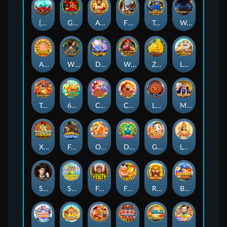
[777]
Great Lion
Apollo
Fire Chibi M
Treasure Island
Wolf Moon
Acrobatics
Wild Tarzan
Dragon Ball
WuKong&Peaches
Zuma Wild
Lucky Tigers
Treasure Pirate
6 Toros
Crazy Crazy 3
Crazy Crazy 2
Lucky Bats
Mr.Rich
Xiao Ne Zha
Football Boots
Oo Ga Cha Ka
Double Fly
Ganesha Jr.
Loy Krathong
Sherlock Holmes
Songkran Festival
Fortune Spirits
Fa Cai Fu Wa
Running Animals
Baseball Fever