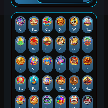
Rave Jump Mobile
Kronos
Chicky Parm Parm
5 God beasts
Watah Master Turbo
Neko Gems
Super Power Bank
Wheel Money
Lucky Neko New Year
Zeus M
Gu Gu Gu M
Crazy Crazy
Golden Eggs
So Sweet
Fortune Totem
Fly Out
Fa Cai Shen M
Red Phoenix
Six Gacha
Fishing King
Turn & Earn
Good Fortune M
WILD BOUNTY 2
Hero of the 3 Kingdoms - Cao Cao