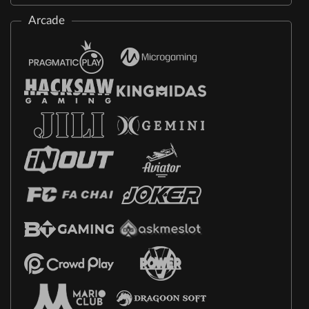
Arcade