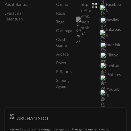
Pusat Bantuan
Casino
http
Faceboo
s://he
k
Syarat dan
Race
ylink.
Ketentuan
heylink
Togel
me/sl
otbir
link.spac
Olahraga
u/
e
Crash
mez.ink
Game
Arcade
Tiktok
Poker
Twitter
E-Sports
Pinteres
Sabung
t
Ayam
Youtub
e
TARUHAN SLOT
Penyedia slot online dengan beragam pilihan game menarik yang