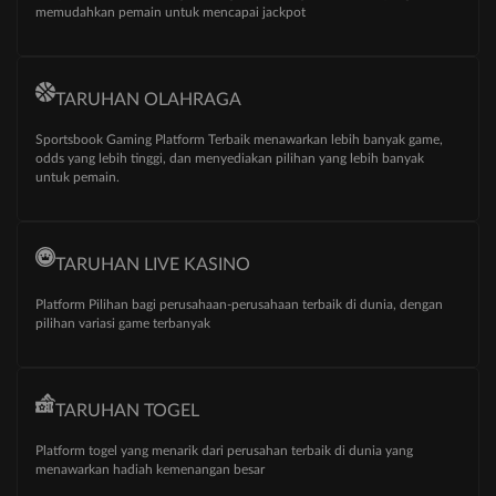
memudahkan pemain untuk mencapai jackpot
TARUHAN OLAHRAGA
Sportsbook Gaming Platform Terbaik menawarkan lebih banyak game,
odds yang lebih tinggi, dan menyediakan pilihan yang lebih banyak
untuk pemain.
TARUHAN LIVE KASINO
Platform Pilihan bagi perusahaan-perusahaan terbaik di dunia, dengan
pilihan variasi game terbanyak
TARUHAN TOGEL
Platform togel yang menarik dari perusahan terbaik di dunia yang
menawarkan hadiah kemenangan besar