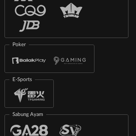
Poker
E-Sports
Sabung Ayam