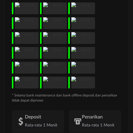
* Selama bank maintenance dan bank offline deposit dan penarikan
tidak dapat diproses
Deposit
Penarikan
Rata-rata 1 Menit
Rata-rata 1 Menit