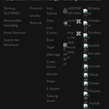
Tentang
Promosi
Hot
+628788
Whatsa
SLOTBIRU
Games
5051845
pp
Loyalty
Responsible
Slots
slotbi
Instagra
Referral
Gambling
ru
m
Live
Pusat Bantuan
Casino
http
Faceboo
s://he
k
Syarat dan
Race
ylink.
Ketentuan
heylink
Togel
me/sl
otbir
link.spac
Olahraga
u/
e
Crash
mez.ink
Game
Arcade
Tiktok
Poker
Twitter
E-Sports
Pinteres
Sabung
t
Ayam
Youtub
e