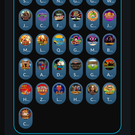
SHIBA VILLAGE
CHRISTMAS GIFT
NEZHA DEMON REBORN
GOLDEN LOTUS
GOD LIST
WAR SAINT
JOURNEY WEST
CRAZY 7
FUNKEY MONKEY
8 BALL SLOTS
CIRCUS
JIN QIAN WA
MIGHTY SPARTAN
LION KING
QUEEN OF THE NILE
GEISHA
MISS KITTY
BUFFALO
CHOY SUN DOA
AMONG US
DRAGON BALL
SILVER BULLET
GOLDEN TOUR
ARCHER
HOT FRUITS 20
ZHAO CAI TONG ZHI
LONG LONG LONG
Halloween Fortune
CAT QUEEN
Triple Monkey
CUTE TIGER