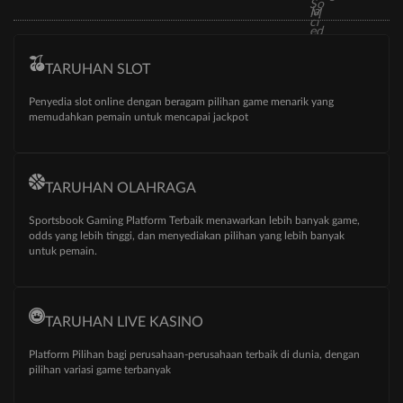
TARUHAN SLOT
Penyedia slot online dengan beragam pilihan game menarik yang
memudahkan pemain untuk mencapai jackpot
TARUHAN OLAHRAGA
Sportsbook Gaming Platform Terbaik menawarkan lebih banyak game,
odds yang lebih tinggi, dan menyediakan pilihan yang lebih banyak
untuk pemain.
TARUHAN LIVE KASINO
Platform Pilihan bagi perusahaan-perusahaan terbaik di dunia, dengan
pilihan variasi game terbanyak