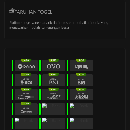
TARUHAN TOGEL
Platform togel yang menarik dari perusahan terbaik di dunia yang
menawarkan hadiah kemenangan besar