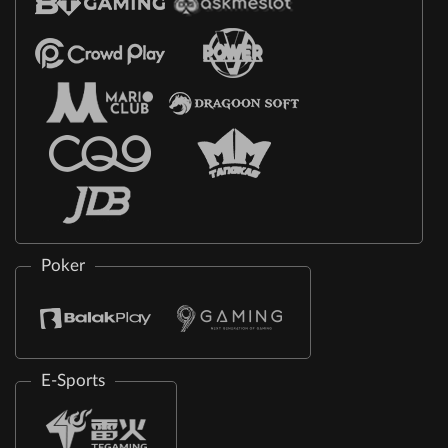
Poker
E-Sports