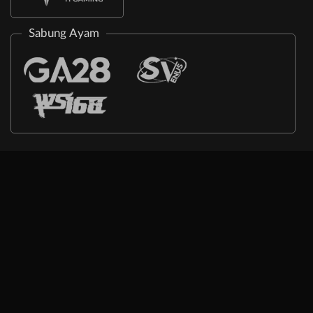
Sabung Ayam