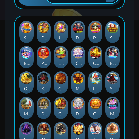
Shoot Piggy
Fiesta Frenzy
Jewely Spin
Dr.Franken’s Lab
Panda’s Jackpot
Safari Run
BigBang Spin
Pop Popcorns
Little Witch's Fortune
Celestial Goddess
Cherry Bell
Elizabeth Lab
Golden Panda
King of Pig
Gold of the King
Magic Fire
Lucky Waterfalls
Sword Master
Mystery Wind
Detective’s Dream
Gold Dragon
Diamond Mask
Oriental Treasures
Mega Cave