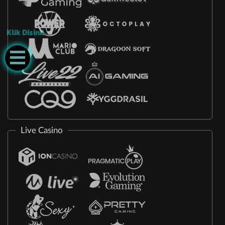
Klik Disini!
Live Casino