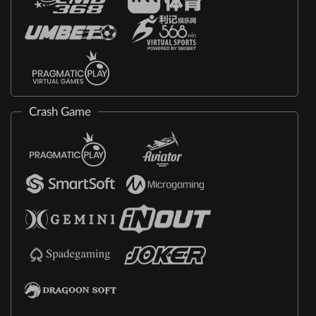
Crash Game