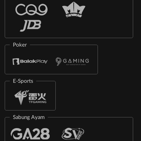
Poker
E-Sports
Sabung Ayam