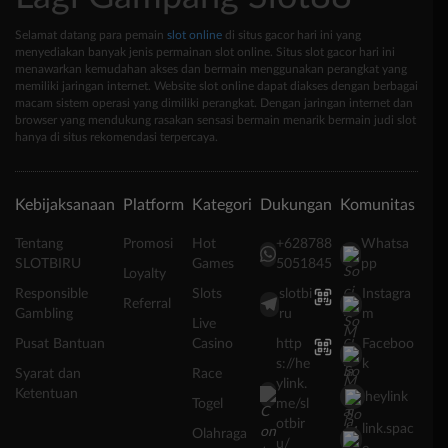
Selamat datang para pemain
slot online
di situs gacor hari ini yang
menyediakan banyak jenis permainan slot online. Situs slot gacor hari ini
menawarkan kemudahan akses dan bermain menggunakan perangkat yang
memiliki jaringan internet. Website slot online dapat diakses dengan berbagai
macam sistem operasi yang dimiliki perangkat. Dengan jaringan internet dan
browser yang mendukung rasakan sensasi bermain menarik bermain judi slot
hanya di situs rekomendasi terpercaya.
Kebijaksanaan
Platform
Kategori
Dukungan
Komunitas
Tentang
Promosi
Hot
+628788
Whatsa
SLOTBIRU
Games
5051845
pp
Loyalty
Responsible
Slots
slotbi
Instagra
Referral
Gambling
ru
m
Live
Pusat Bantuan
Casino
http
Faceboo
s://he
k
Syarat dan
Race
ylink.
Ketentuan
heylink
Togel
me/sl
otbir
link.spac
Olahraga
u/