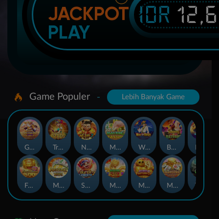
IDR
12,
JACKPOT
PLAY
Game Populer
Lebih Banyak Game
Gates of Olympus POP
Treasures of Aztec
Nezha 2
Mahjong MaxWin
Way of Ninja
BANDITO RETURNS
Mahjong Magic
Fortune Gems 500
Mahjong Ways
SUPER ELEMENTS 2
Mahjong Wins Triple Pot
MUSCLE FORTUNE CAT
Mahjong Legend
The Crypt