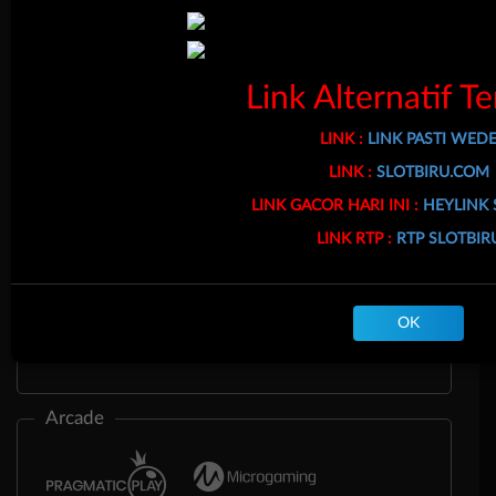
Crash Game
Link Alternatif T
LINK :
LINK PASTI WED
LINK :
SLOTBIRU.COM
LINK GACOR HARI INI :
HEYLINK 
LINK RTP :
RTP SLOTBIR
OK
Arcade