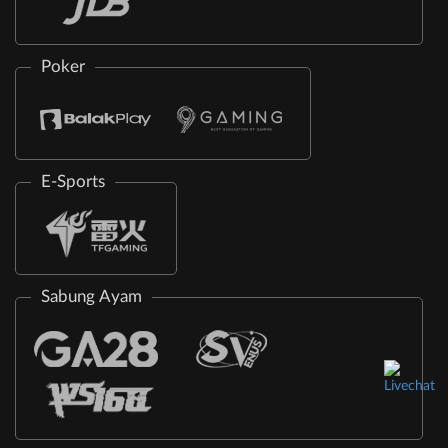
Poker
E-Sports
Sabung Ayam