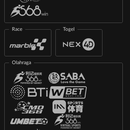
Race
Togel
Olahraga