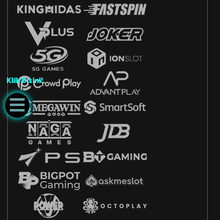
Klik Disini!