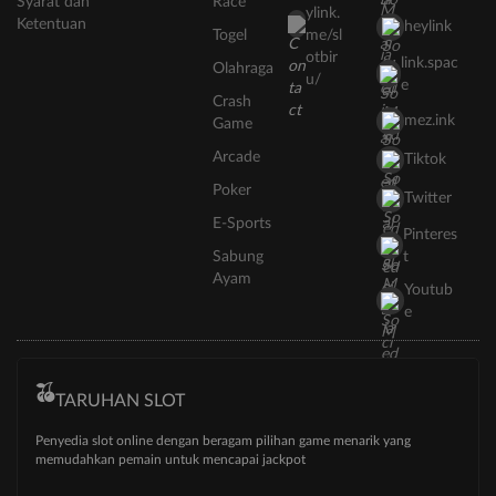
Syarat dan
Race
ylink.
Ketentuan
heylink
Togel
me/sl
otbir
link.spac
Olahraga
u/
e
Crash
mez.ink
Game
Arcade
Tiktok
Poker
Twitter
E-Sports
Pinteres
Sabung
t
Ayam
Youtub
e
TARUHAN SLOT
Penyedia slot online dengan beragam pilihan game menarik yang
memudahkan pemain untuk mencapai jackpot