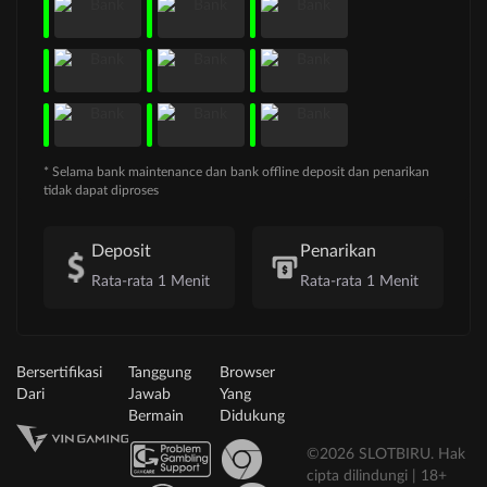
* Selama bank maintenance dan bank offline deposit dan penarikan
tidak dapat diproses
Deposit
Penarikan
Rata-rata 1 Menit
Rata-rata 1 Menit
Bersertifikasi
Tanggung
Browser
Dari
Jawab
Yang
Bermain
Didukung
©2026 SLOTBIRU. Hak
cipta dilindungi | 18+