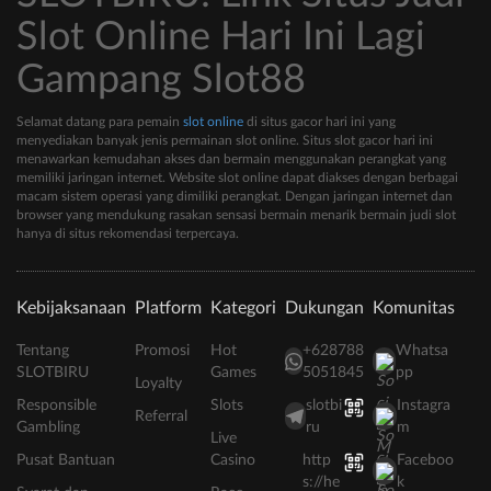
Slot Online Hari Ini Lagi
Gampang Slot88
Selamat datang para pemain
slot online
di situs gacor hari ini yang
menyediakan banyak jenis permainan slot online. Situs slot gacor hari ini
menawarkan kemudahan akses dan bermain menggunakan perangkat yang
memiliki jaringan internet. Website slot online dapat diakses dengan berbagai
macam sistem operasi yang dimiliki perangkat. Dengan jaringan internet dan
browser yang mendukung rasakan sensasi bermain menarik bermain judi slot
hanya di situs rekomendasi terpercaya.
Kebijaksanaan
Platform
Kategori
Dukungan
Komunitas
Tentang
Promosi
Hot
+628788
Whatsa
SLOTBIRU
Games
5051845
pp
Loyalty
Responsible
Slots
slotbi
Instagra
Referral
Gambling
ru
m
Live
Pusat Bantuan
Casino
http
Faceboo
s://he
k