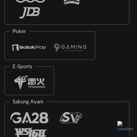
Poker
E-Sports
Sabung Ayam